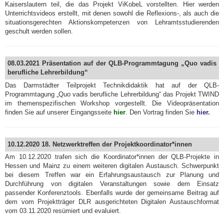
Kaiserslautern teil, die das Projekt ViKobeL vorstellten. Hier werden
Unterrichtsvideos erstellt, mit denen sowohl die Reflexions-, als auch die
situationsgerechten Aktionskompetenzen von Lehramtsstudierenden
geschult werden sollen.
08.03.2021 Präsentation auf der QLB-Programmtagung „Quo vadis
berufliche Lehrerbildung“
Das Darmstädter Teilprojekt Technikdidaktik hat auf der QLB-
Programmtagung „Quo vadis berufliche Lehrerbildung“ das Projekt TWIND
im themenspezifischen Workshop vorgestellt. Die Videopräsentation
finden Sie auf unserer Eingangsseite
hier
. Den Vortrag finden Sie
hier.
10.12.2020 18. Netzwerktreffen der Projektkoordinator*innen
Am 10.12.2020 trafen sich die Koordinator*innen der QLB-Projekte in
Hessen und Mainz zu einem weiteren digitalen Austausch. Schwerpunkt
bei diesem Treffen war ein Erfahrungsaustausch zur Planung und
Durchführung von digitalen Veranstaltungen sowie dem Einsatz
passender Konferenztools. Ebenfalls wurde der gemeinsame Beitrag auf
dem vom Projektträger DLR ausgerichteten Digitalen Austauschformat
vom 03.11.2020 resümiert und evaluiert.