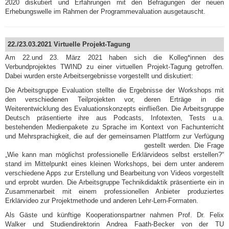
2020 diskutiert und Erfahrungen mit den Befragungen der neuen
Erhebungswelle im Rahmen der Programmevaluation ausgetauscht.
22./23.03.2021 Virtuelle Projekt-Tagung
Am 22.und 23. März 2021 haben sich die Kolleg*innen des
Verbundprojektes TWIND zu einer virtuellen Projekt-Tagung getroffen.
Dabei wurden erste Arbeitsergebnisse vorgestellt und diskutiert:
Die Arbeitsgruppe Evaluation stellte die Ergebnisse der Workshops mit
den verschiedenen Teilprojekten vor, deren Erträge in die
Weiterentwicklung des Evaluationskonzepts einfließen. Die Arbeitsgruppe
Deutsch präsentierte ihre aus Podcasts, Infotexten, Tests u.a.
bestehenden Medienpakete zu Sprache im Kontext von Fachunterricht
und Mehrsprachigkeit, die auf der gemeinsamen Plattform zur Verfügung
gestellt werden.
Die Frage
„Wie kann man möglichst professionelle Erklärvideos selbst erstellen?“
stand im Mittelpunkt eines kleinen Workshops, bei dem unter anderem
verschiedene Apps zur Erstellung und Bearbeitung von Videos vorgestellt
und erprobt wurden. Die Arbeitsgruppe Technikdidaktik präsentierte ein in
Zusammenarbeit mit einem professionellen Anbieter produziertes
Erklärvideo zur Projektmethode und anderen Lehr-Lern-Formaten.
Als Gäste und künftige Kooperationspartner nahmen Prof. Dr. Felix
Walker und Studiendirektorin Andrea Faath-Becker von der TU