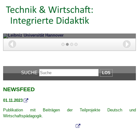
Leibniz Universität Hannover
Zurück
Wei
SUCHE
LOS
NEWSFEED
01.11.2023
Publikation mit Beiträgen der Teilprojekte Deutsch und
Wirtschaftspädagogik.